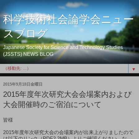
科学技術社会論学会ニュー
スブログ
Japanese Society for Science and Technology Studies
(JSSTS) NEWS BLOG
▼
2015年9月18日金曜日
2015年度年次研究大会会場案内および
大会開催時のご宿泊について
皆様
2015年度年次研究大会の会場案内が出来上がりましたので
は以下のリンク（PDF2.2MB）よりご確認ください。な