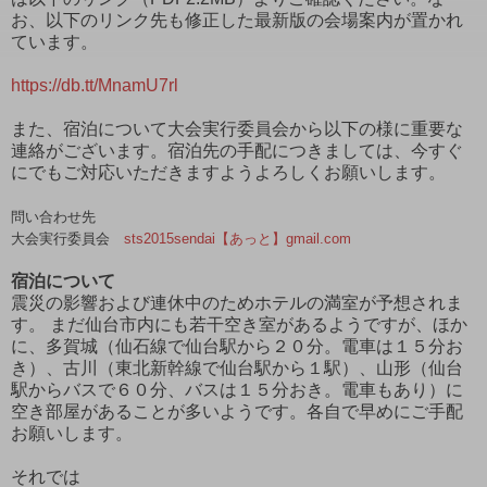
お、以下のリンク先も修正した最新版の会場案内が置かれ
ています。
https://db.tt/MnamU7rl
また、宿泊について大会実行委員会から以下の様に重要な
連絡がございます。宿泊先の手配につきましては、今すぐ
にでもご対応いただきますようよろしくお願いします。
問い合わせ先
大会実行委員会
sts2015sendai【あっと】gmail.com
宿泊について
震災の影響および連休中のためホテルの満室が予想されま
す。 まだ仙台市内にも若干空き室があるようですが、ほか
に、多賀城（仙石線で仙台駅から２０分。電車は１５分お
き）、古川（東北新幹線で仙台駅から１駅）、山形（仙台
駅からバスで６０分、バスは１５分おき。電車もあり）に
空き部屋があることが多いようです。各自で早めにご手配
お願いします。
それでは