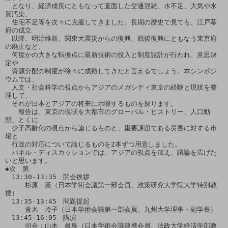
　となり、経済成長にともなって直面した交通混雑、水不足、大気や水
質汚染、

　住宅不足等を次々に克服してきました。長期の歴史で見ても、江戸幕
府の成立

　以降、明治維新、関東大震災からの復興、戦後復興にともなう東京府
の廃止など、

　何度かの大きな転換点に最新技術の投入と制度設計が行われ、意思決
定や

　資源分配の制度が徐々に成熟してきたと言えるでしょう。本シンポジ
ウムでは、

　人文・社会科学の視点からアジアのメガシティ東京の経験と現状を整
理して、

　それが日本とアジアの将来に示唆するものを探ります。

　　報告は、東京の現状を大都市のグローバル・ヒストリー、人口動
態、とくに

　少子高齢化の視点から論じるものと、重要課題である災害に対する市
場と

　行政の対応について論じるものを2本ずつ用意しました。

　パネル・ディスカッションでは、アジアの視点を加え、議論を広げた
いと思います。

◆次　第

　13:30-13:35　開会挨拶

　　　杉原　薫（日本学術会議第一部会員、政策研究大学院大学特別教
授）

　13:35-13:45　問題提起

　　　青木　玲子（日本学術会議第一部会員、九州大学理事・副学長）

　13:45-16:05　講演

　　　司会：山本　眞鳥（日本学術会議連携会員、法政大学経済学部教