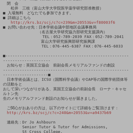
　閉　会

　　松井　三枝（富山大学大学院医学薬学研究部准教授）

■ 入場無料　どなたでも参加できます。

■ 詳細はこちら

http://krs.bz/scj/c?c=239&m=20553&v=f80003f6
■ お問い合わせ先：日本学術会議中部地区会議事務局

　　　　　　　　　（名古屋大学研究協力部研究支援課内）

　　　　　　　　　  TEL：052-789-2039 FAX：052-789-2041

　　　　　　　　   富山大学研究振興部研究振興課

　　　　　　　　　　TEL：076-445-6387 FAX：076-445-6033

■----------------------------------------------------
--------------------

　お知らせ：英国王立協会　前副会長メモリアルファンドの創設

-----------------------------------------------------
-------------------■

　日本学術会議とは、ICSU（国際科学会議）やIAP等の国際学術団体等
の活動をと

おして深いつながりがある、英国王立協会の前副会長　ローナ・キャセ
ルトン先

生のメモリアルファンド創設のお知らせが届きました。

　ご関心がおありの方は、以下のサイトにて詳細をご覧頂けます：

http://krs.bz/scj/c?c=240&m=20553&v=a9437b69
　連絡先：Dr Jo Ashbourn

　　　　　Senior Tutor & Tutor for Admissions,

　　　　　St Cross College,
