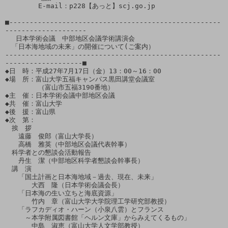
　　　　　E-mail：p228【あっと】scj.go.jp

■----------------------------------------------------
--------------------

　 日本学術会議　中部地区会議学術講演会

　「日本海地域の未来」の開催について(ご案内）

-----------------------------------------------------
-------------------■

◆日　時：平成27年7月17日（金）13：00～16：00

◆場　所：富山大学五福キャンパス黒田講堂会議室

　　　　　（富山市五福3190番地）

◆主　催：日本学術会議中部地区会議

◆共　催：富山大学

◆後　援：富山県

◆次　第：

　挨　拶

　　遠藤　俊郎（富山大学長）

　　高橋　雅英（中部地区会議代表幹事）

　科学者との懇談会活動報告

　　丹生　潔（中部地区科学者懇談会幹事長）

　講　演

　　「国土計画と日本海地域－過去、現在、未来」

　　　　大西　隆（日本学術会議会長）

　　「日本海の生い立ちと海底資源」

　　　　竹内　章（富山大学大学院理工学研究部教授）

　　「ラフカディオ・ハーン（小泉八雲）とフランス

　　　～本学附属図書館「ヘルン文庫」からみえてくるもの」

　　　　中島　淑恵（富山大学人文学部教授）
