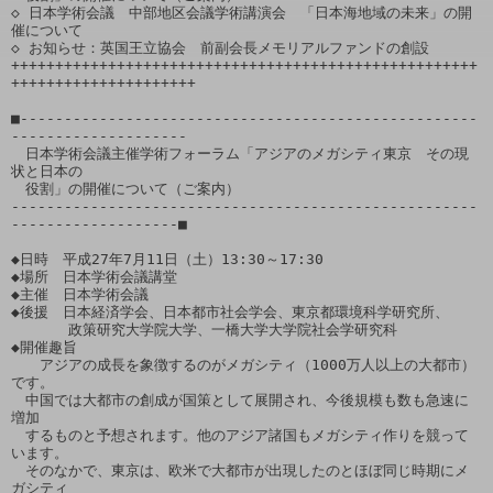
◇ 日本学術会議　中部地区会議学術講演会　「日本海地域の未来」の開
催について

◇ お知らせ：英国王立協会　前副会長メモリアルファンドの創設

+++++++++++++++++++++++++++++++++++++++++++++++++++++
+++++++++++++++++++++ 

■----------------------------------------------------
--------------------

　日本学術会議主催学術フォーラム「アジアのメガシティ東京　その現
状と日本の

　役割」の開催について（ご案内）

-----------------------------------------------------
-------------------■

◆日時　平成27年7月11日（土）13:30～17:30

◆場所　日本学術会議講堂

◆主催　日本学術会議

◆後援　日本経済学会、日本都市社会学会、東京都環境科学研究所、

　　　　政策研究大学院大学、一橋大学大学院社会学研究科

◆開催趣旨

　　アジアの成長を象徴するのがメガシティ（1000万人以上の大都市）
です。

　中国では大都市の創成が国策として展開され、今後規模も数も急速に
増加

　するものと予想されます。他のアジア諸国もメガシティ作りを競って
います。

　そのなかで、東京は、欧米で大都市が出現したのとほぼ同じ時期にメ
ガシティ
