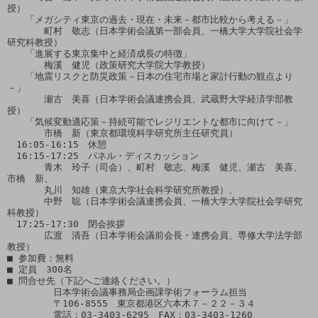
授）

　　「メガシティ東京の過去・現在・未来－都市比較から考える－」

　　　　町村　敬志（日本学術会議第一部会員、一橋大学大学院社会学
研究科教授）

　　「進展する東京集中と経済成長の特徴」

　　　　梅溪　健児（政策研究大学院大学教授）

　　「地震リスクと防災政策－日本の住宅市場と家計行動の観点より
－」

　　　　瀬古　美喜（日本学術会議連携会員、武蔵野大学経済学部教
授）

　　「気候変動適応策－持続可能でレジリエントな都市に向けて－」

　　　　市橋　新（東京都環境科学研究所主任研究員）

　16:05-16:15　休憩

　16:15-17:25　パネル・ディスカッション

　　　　青木　玲子（司会）、町村　敬志、梅溪　健児、瀬古　美喜、
市橋　新、

　　　　丸川　知雄（東京大学社会科学研究所教授）、

　　　　中野　聡（日本学術会議連携会員、一橋大学大学院社会学研究
科教授）

　17:25-17:30　閉会挨拶

　　　　広渡　清吾（日本学術会議前会長・連携会員、専修大学法学部
教授）

■ 参加費：無料

■ 定員　300名

■ 問合せ先（下記へご連絡ください。）

　　　　　日本学術会議事務局企画課学術フォーラム担当

　　　　　〒106-8555　東京都港区六本木７－２２－３４

　　　　　電話：03-3403-6295　FAX：03-3403-1260
