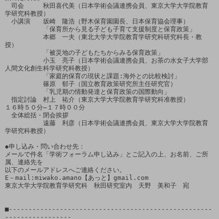
　司会　　　秋田喜代美（日本学術会議連携会員、東京大学大学院教育
学研究科教授）

　小講演　　坂崎　隆浩（野木保育園園長、日本保育協会理事）

　　　　　　「保育所から見る子ども子育て支援制度と保育政策」

　　　　　　本郷　一夫（東北大学大学院教育学研究科研究科長・教
授）

　　　　　　「被災地の子どもたちからみる保育政策」

　　　　　　小玉　亮子（日本学術会議連携会員、お茶の水女子大学部
人間文化創生科学研究科教授）

　　　　　　「家庭的保育の現状と課題:海外との比較検討」

　　　　　　篠原　郁子（国立教育政策研究所主任研究官）

　　　　　　「乳児期の情動発達と保育政策の国際動向」

　指定討論　村上　祐介（東京大学大学院教育学研究科准教授）

１６時５０分―１７時００分

　全体総括・閉会挨拶　

　　　　　　遠藤　利彦（日本学術会議連携会員、東京大学大学院教育
学研究科教授）　

◆申し込み・問い合わせ先：　

メールで件名「学術フォーラム申し込み」とご記入の上、お名前、ご所
属、連絡先を

以下のメールアドレスへご連絡ください。

E－mail:miwako.amano【あっと】gmail.com

東京大学大学院教育学研究科　秋田研究室内　天野　美和子　宛

■----------------------------------------------------
-----------------
