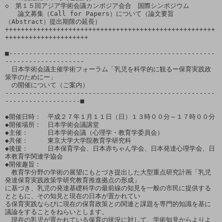
◇　第１５回アジア学術会議カンボジア会合　国際シンポジウム

　　論文募集（Call for Papers）について（論文要旨
（Abstract）提出期限の延長）

+++++++++++++++++++++++++++++++++++++++++++++++++++++
+++++++++++++++++++++

■----------------------------------------------------
--------------------

　日本学術会議主催学術フォーラム「乳児を科学的に観るー保育実践政
策学のためにー」

　の開催について（ご案内）

-----------------------------------------------------
-------------------■

◆開催日時：　平成２７年１月１１日（日）１３時００分～１７時００分

◆開催場所：　日本学術会議講堂

◆主催：　　　日本学術会議（心理学・教育学委員会）

◆共催：　　　東京大学大学院教育学研究科

◆後援：　　　日本保育学会、日本赤ちゃん学会、日本発達心理学会、日
本教育学関連学協会

◆開催趣旨：　

　教育学分野の学術の展望にもとづき提出した大型重点研究計画「乳児
発達保育実践政策学研究教育推進拠点の形成」

に基づき、乳児の発達基礎科学の最前線の知見を一般の市民に提供する
とともに、その知見と現在の日本が置かれてい

る保育実践ならびに現在の保育政策との関連と課題を専門的知識を基に
議論をすることをねらいとします。

　現在の乳児が置かれている保育の状況に対して、学術知見からよりよ