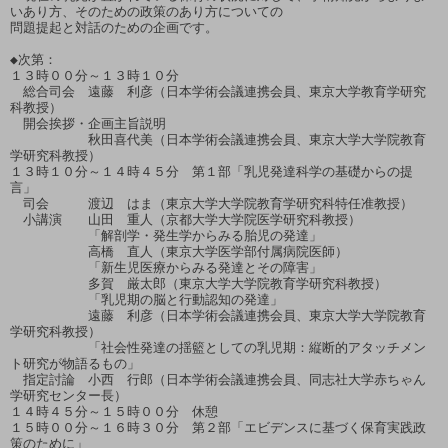
いあり方、そのための政策のあり方についての

問題提起と対話のための企画です。

◆次第：

１３時００分～１３時１０分　

　総合司会　遠藤　利彦（日本学術会議連携会員、東京大学教育学研究
科教授）

　開会挨拶・企画主旨説明　

　　　　　　秋田喜代美（日本学術会議連携会員、東京大学大学院教育
学研究科教授）

１３時１０分～１４時４５分　第１部「乳児発達科学の基礎からの提
言」

　司会　　　渡辺　はま（東京大学大学院教育学研究科特任准教授）

　小講演　　山田　重人（京都大学大学院医学研究科教授）

　　　　　　「解剖学・発生学からみる胎児の発達」

　　　　　　高橋　直人（東京大学医学部付属病院医師）　

　　　　　　「新生児医療からみる発達とその障害」

　　　　　　多賀　厳太郎（東京大学大学院教育学研究科教授）

　　　　　　「乳児期の脳と行動認知の発達」

　　　　　　遠藤　利彦（日本学術会議連携会員、東京大学大学院教育
学研究科教授）

　　　　　　「社会性発達の揺籃としての乳児期：縦断的アタッチメン
ト研究が物語るもの」

　指定討論　小西　行郎（日本学術会議連携会員、同志社大学赤ちゃん
学研究センター長）

１４時４５分～１５時００分　休憩　

１５時００分～１６時３０分　第２部「エビデンスに基づく保育実践政
策のために」　
