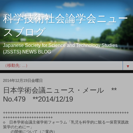
科学技術社会論学会ニュー
スブログ
Japanese Society for Science and Technology Studies
(JSSTS) NEWS BLOG
▼
2014年12月19日金曜日
日本学術会議ニュース・メール **
No.479 **2014/12/19
+++++++++++++++++++++++++++++++++++++++++++++++++++++
+++++++++++++++++++++

◇　日本学術会議主催学術フォーラム「乳児を科学的に観るー保育実践政
策学のためにー」

　　の開催について（ご案内）
