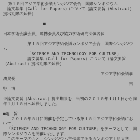
  第１５回アジア学術会議カンボジア会合　国際シンポジウム

　論文募集（Call for Papers）について（論文要旨（Abstract）
提出期限の延長）

-----------------------------------------------------
----------------■

日本学術会議会員、連携会員及び協力学術研究団体各位

　　　　　　第１５回アジア学術会議カンボジア会合　国際シンポジウ
ム

　　　　　　「SCIENCE AND TECHNOLOGY FOR CULTURE」

　　　　　　論文募集（Call for Papers）について（論文要旨
（Abstract）提出期限の延長）

　　　　　　　　　　　　　　　　　　　　　　　　アジア学術会議事
務局長

　　　　　　　　　　　　　　　　　　　　　　　　　　　　　　　吉
野　博

※論文要旨（Abstract）提出期限を、当初の２０１５年１月１日から同
年１月１５日へ延長しました。

■趣　旨

　　２０１５年５月に開催を予定している第１５回アジア学術会議にお
いて、

　「SCIENCE AND TECHNOLOGY FOR CULTURE」をテーマとして、国
際シンポジウムを開催いたします。

　このテーマのもと、シンポジウム主催者であるカンボジア工科大学