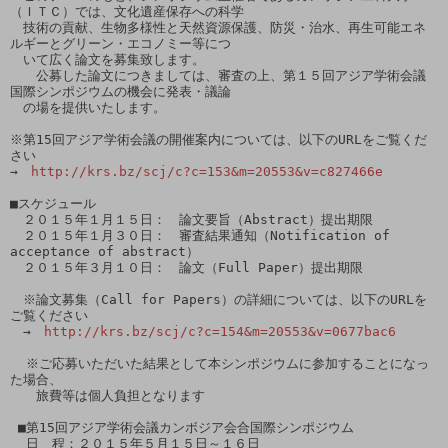
（ＩＴＣ）では、文化遺産保存への科学

　技術の貢献、生物多様性と天然資源保護、防災・治水、再生可能エネ
ルギーとグリーン・エコノミー等につ

　いて広く論文を募集致します。

　　公募した論文につきましては、審査の上、第１５回アジア学術会議
国際シンポジウムの機会に発表・議論

　の場を提供いたします。

※第15回アジア学術会議の開催案内については、以下のURLをご覧くだ
さい

→　
http://krs.bz/scj/c?c=153&m=20553&v=c827466e
■スケジュール

　２０１５年１月１５日：　論文要旨（Abstract）提出期限

　２０１５年１月３０日：　審査結果通知（Notification of 
acceptance of abstract）

　２０１５年３月１０日：　論文（Full Paper）提出期限

　※論文募集（Call for Papers）の詳細については、以下のURLを
ご覧ください

　→　
http://krs.bz/scj/c?c=154&m=20553&v=0677bac6
  ※ご応募いただいた結果として本シンポジウムに参加することになっ
た場合、

　　旅費等は個人負担となります

 ■第15回アジア学術会議カンボジア会合国際シンポジウム

  日　程：２０１５年５月１５日～１６日
