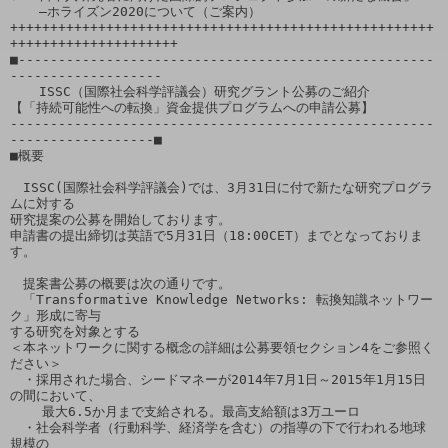
　  ―ホライズン2020について（ご案内）

+++++++++++++++++++++++++++++++++++++++++++++++++++++
+++++++++++++++++++++

■----------------------------------------------------
-------------------

  　ISSC（国際社会科学評議会）研究グラント公募のご紹介

【「持続可能性への転換」資金提供プログラムへの申請公募】

-----------------------------------------------------
------------------■

■概要

　ISSC(国際社会科学評議会)では、3月31日に付で新たな研究プログラ
ムに対する

研究提案の公募を開始しております。

申請書の提出締切は英語で5月31日（18:00CET）までとなっておりま
す。

　提案書公募の概要は次の通りです。

　「Transformative Knowledge Networks: 転換知識ネットワー
ク」形成に寄与

する研究を対象とする

＜本ネットワークに関する概念の詳細は公募要領セクション4をご参照く
ださい＞

　・採用された場合、シードマネーが2014年7月1日～2015年1月15日
の間において、

    最大6.5か月まで支給される。最高支給額は3万ユーロ

　・社会科学者（行動科学、経済学を含む）の指導の下で行われる地球
規模の
