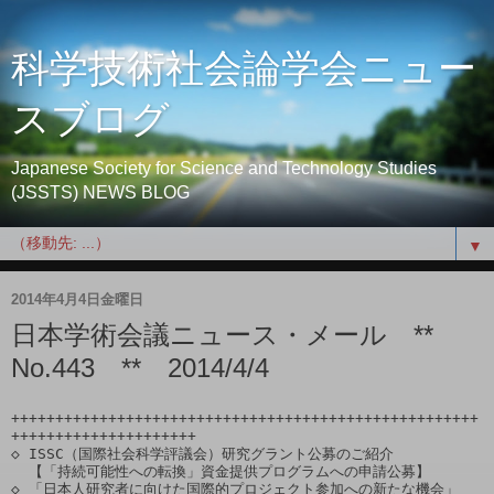
科学技術社会論学会ニュー
スブログ
Japanese Society for Science and Technology Studies
(JSSTS) NEWS BLOG
▼
2014年4月4日金曜日
日本学術会議ニュース・メール **
No.443 ** 2014/4/4
+++++++++++++++++++++++++++++++++++++++++++++++++++++
+++++++++++++++++++++

◇ ISSC（国際社会科学評議会）研究グラント公募のご紹介

  【「持続可能性への転換」資金提供プログラムへの申請公募】

◇ 「日本人研究者に向けた国際的プロジェクト参加への新たな機会」
