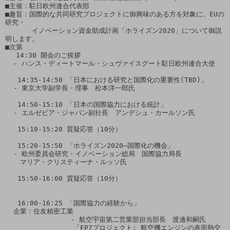
■主催：駐日欧州連合代表部

■趣旨：国際的な共同研究プロジェクトに御興味のある方を対象に、EUの
研究・

　　　　イノベーション資金助成計画「ホライズン2020」について御説
明します。

■次第

　 14:30 開会のご挨拶

  - ハンス・ディートマール・シュヴァイスグート駐日欧州連合大使

   14:35-14:50 「日本における研究と国際化の重要性(TBD)」

  - 東京大学副学長・理事　松本洋一郎氏

   14:50-15:10 「日本の国際協力における統計」

  - エルゼビア・ジャパン副社長　アンデシュ・カールソン氏

   15:10-15:20 質疑応答（10分）

   15:20-15:50 「ホライズン2020―国際化の機会」

  - 欧州委員会研究・イノベーション総局　国際協力局長

  　マリア・クリスティーナ・ルッソ氏

   15:50-16:00 質疑応答（10分）

   16:00-16:25 「国際協力の経験から」

  企業：住友精密工業  

                - 航空宇宙第二営業部担当部長　渡邊和嗣氏

　               「FP7プロジェクト: 航空機エンジンの表面熱交