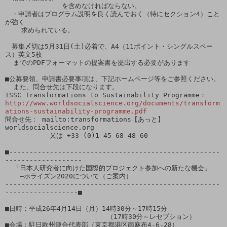
              を含めなければならない。

　・申請者はプログラム説明を良く読んでおく（特にセクション4）こと
が強く

    求められている。

　募集〆切は5月31日(土)必着で、A4（11ポイント・シングルスペー
ス）英文5枚

  までのPDFフォーマットの提案書を提出する必要があります

■公募要領、申請書必要事項は、下記ホームページ等をご参照ください。

  また、問合せ先は下段になります。

http://www.worldsocialscience.org/documents/transform
ations-sustainability-programme.pdf
問合せ先： mailto:transformations【あっと】
worldsocialscience.org　

           又は +33 (0)1 45 68 48 60

■----------------------------------------------------
-------------------

  「日本人研究者に向けた国際的プロジェクト参加への新たな機会」

　  ―ホライズン2020について（ご案内）

-----------------------------------------------------
------------------■

■日時：平成26年4月14日（月）14時30分～17時15分

　　　　　　　　　　　   　　 （17時30分～レセプション） 

■会場：駐日欧州連合代表部（東京都港区南麻布4-6-28）
