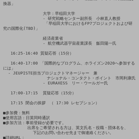
換器」

                大学：早稲田大学 

                - 研究戦略センター副所長　小林直人教授

　               「早稲田大学におけるFP7プロジェクトおよび研
究の国際化(TBD)」

                経済産業省

                - 航空機武器宇宙産業課長　飯田陽一氏

   16:25-16:40 質疑応答（15分）    

   16:40-17:00 「国際的なプログラム、ホライズン2020へ参加する
には」

  - JEUPISTE担当プロジェクトマネージャー　兼

　                ナショナル・コンタクト・ポイント　市岡利康氏

                - EURAXESS　リー・ウールガー氏

   17:00-17:15  質疑応答（15分）

   17:15 閉会の挨拶　（ 17:30 レセプション）

■参加費：無料

■使用言語：日英同時通訳

■参加方法：事前登録が必要です。

　　　　　　出席をご希望される方は、英文氏名・役職・団体名を、

            下記のお問い合わせ先まで御連絡ください。

■詳細URL：