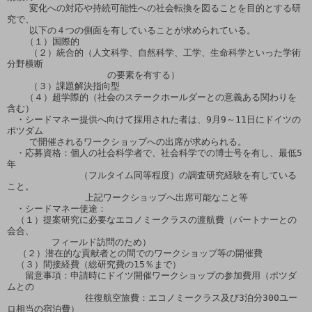
    変化への対応や持続可能性への社会転換を図ることを目的とする研
究で、

    以下の４つの側面を有していることが求められている。

　　（１）国際的

    （２）統合的（人文科学、自然科学、工学、生命科学といった学術
分野横断

                  の要素を有する）

    （３）課題解決指向型

　　（４）超学際的（社会のステークホールダーとの意義ある関わりを
含む）

　・シードマネー提供へ向けて採用された者は、9月9～11日にドイツの
ポツダム

    で開催されるワークショップへの出席が求められる。

　・応募資格：個人の社会科学者で、社会科学での博士号を有し、最低5
年

             （フルタイム同等程度）の調査研究経験を有している
こと。

              上記ワークショップへ出席可能なこと等

　・シードマネー使途：

　（１）提案研究に必要なエコノミークラスの渡航費（パートナーとの
会合、

        フィールド訪問のため）

  （２）潜在的な貢献者との間でのワークショップ等の開催費

　（３）間接経費（総研究費の15％まで）

　　留意事項：申請時にドイツ開催ワークショップの参加費用（ポツダ
ムとの

              往復航空旅費：エコノミークラス及び3泊分300ユー
ロ相当の宿泊費）
