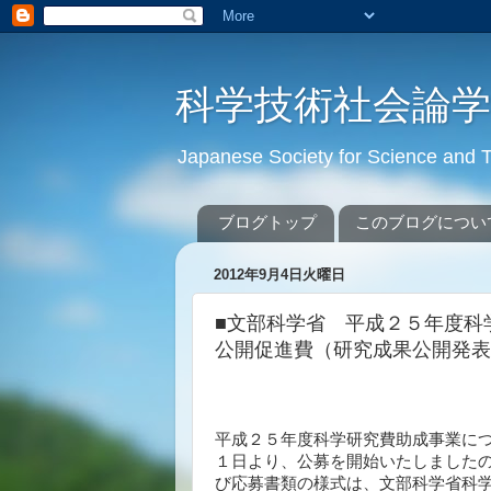
科学技術社会論
Japanese Society for Science an
ブログトップ
このブログについ
2012年9月4日火曜日
■文部科学省 平成２５年度科
公開促進費（研究成果公開発表
平成２５年度科学研究費助成事業に
１日より、公募を開始いたしました
び応募書類の様式は、文部科学省科