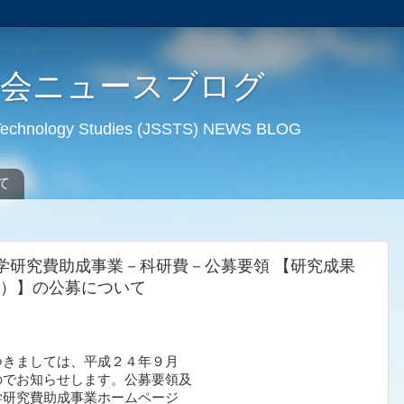
学会ニュースブログ
d Technology Studies (JSSTS) NEWS BLOG
て
学研究費助成事業－科研費－公募要領 【研究成果
）】の公募について
つきましては、平成２４年９月
のでお知らせします。公募要領及
学研究費助成事業ホームページ