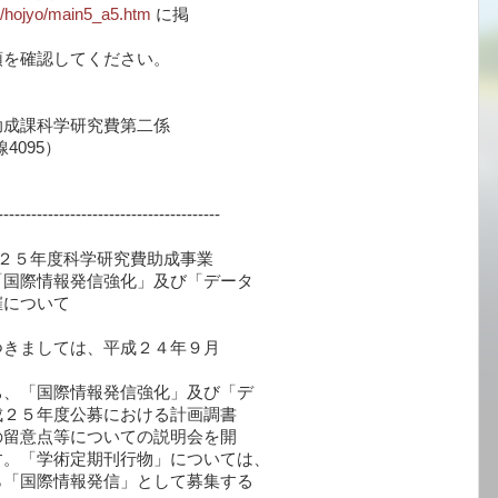
u/hojyo/main5_a5.htm
に掲
領を確認してください。
成課科学研究費第二係
4095）
----------------------------------------
２５年度科学研究費助成事業
「国際情報発信強化」及び「データ
催について
つきましては、平成２４年９月
。
ち、「国際情報発信強化」及び「デ
成２５年度公募における計画調書
の留意点等についての説明会を開
す。「学術定期刊行物」については、
ら「国際情報発信」として募集する