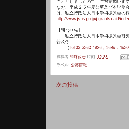
こととしましたので、ご留意願いま
なお、平成２５年度公募及び本説明
は、独立行政法人日本学術振興会の
http://www.jsps.go.jp/j-grantsinaid/inde
【問合せ先】
独立行政法人日本学術振興会研究
普及係
（
Tel:03-3263-4926，1699，492
投稿者
調麻佐志
時刻:
12:33
ラベル:
公募情報
次の投稿