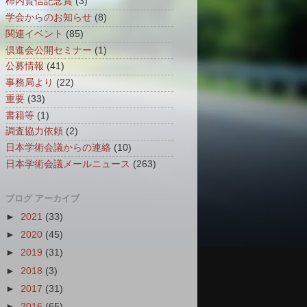
柿内賢信記念賞
(3)
学会からのお知らせ
(8)
関連イベント
(85)
倶進会公開セミナー
(1)
公募情報
(41)
事務局より
(22)
重要
(33)
書籍等
(1)
調査協力依頼
(2)
日本学術会議からの連絡
(10)
日本学術会議メールニュース
(263)
ブログ アーカイブ
►
2021
(33)
►
2020
(45)
►
2019
(31)
►
2018
(3)
►
2017
(31)
►
2016
(65)