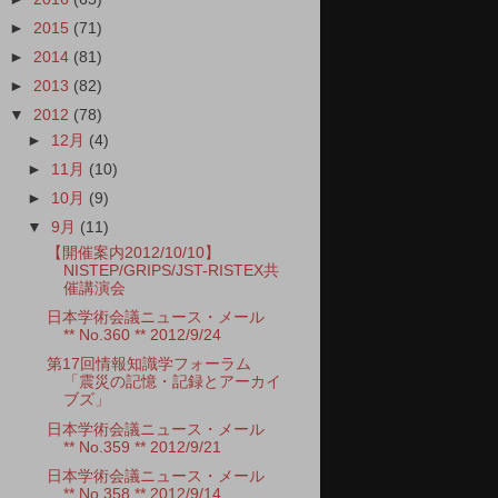
►
2015
(71)
►
2014
(81)
►
2013
(82)
▼
2012
(78)
►
12月
(4)
►
11月
(10)
►
10月
(9)
▼
9月
(11)
【開催案内2012/10/10】
NISTEP/GRIPS/JST-RISTEX共
催講演会
日本学術会議ニュース・メール
** No.360 ** 2012/9/24
第17回情報知識学フォーラム
「震災の記憶・記録とアーカイ
ブズ」
日本学術会議ニュース・メール
** No.359 ** 2012/9/21
日本学術会議ニュース・メール
** No.358 ** 2012/9/14