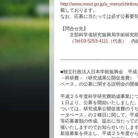
http://www.mext.go.jp/a_menu/shinko
載しております。
なお、応募に当たっては必ず公募要
【問合せ先】
文部科学省研究振興局学術研究助
（
Tel:03-5253-4111（代表）
内線
--------------------------------------------------
■独立行政法人日本学術振興会 平成
－科研費－（研究成果公開促進費）
ベース」の公募に関する説明会の開
平成２５年度科学研究費助成事業に
１日より、公募を開始いたしました
ついては、研究成果公開促進費のう
ータベース」の２種目に関して、平
等応募書類の作成、提出に当たって
催いたしますのでお知らせいたしま
新規募集を停止し、平成２５年度か