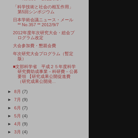
「科学技術と社会の相互作用」
第5回シンポジウム
日本学術会議ニュース・メール
** No.357 ** 2012/9/7
2012年度年次研究大会・総会プ
ログラム改定
大会参加費・懇親会費
年次研究大会プログラム（暫定
版）
■文部科学省 平成２５年度科学
研究費助成事業－科研費－公募
要領 【研究成果公開促進費
（研究成果公開発...
►
8月
(7)
►
7月
(9)
►
6月
(7)
►
5月
(4)
►
4月
(9)
►
3月
(4)