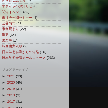
柿内賢信記念賞
(3)
学会からのお知らせ
(8)
関連イベント
(85)
倶進会公開セミナー
(1)
公募情報
(41)
事務局より
(22)
重要
(33)
書籍等
(1)
調査協力依頼
(2)
日本学術会議からの連絡
(10)
日本学術会議メールニュース
(263)
ブログ アーカイブ
►
2021
(33)
►
2020
(45)
►
2019
(31)
►
2018
(3)
►
2017
(31)
►
2016
(65)