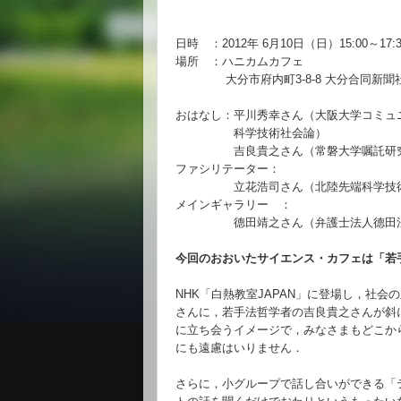
日時 ：2012年 6月10日（日）15:00～17:3
場所 ：ハニカムカフェ
大分
市府内町3-8-8
大分
合同新聞
おはなし：平川秀幸さん（大阪大学コミュ
科学技術社会論）
吉良貴之さん（常磐大学嘱託研究
ファシリテーター：
立花浩司さん（北陸先端科学技術大
メインギャラリー ：
德田靖之さん（弁護士法人德田法
今回のおおいたサイエンス・カフェは「若手
NHK「白熱教室JAPAN」に登場し，
社会の
さんに，
若手法哲学者の吉良貴之さんが斜
に立ち会うイメージ
で，
みなさまもどこか
にも遠慮はいりません．
さらに，小グループで話し合いができる「