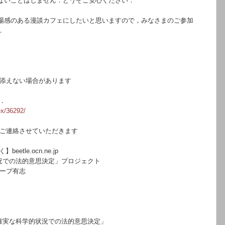
な
いこ
とはしません．どうぞご安心ください．
場感のある漫談カフェに
したいと思い
ますので，みなさまのご参加
．
えない場合があります
．
ex/36292/
連絡させていただきます
beetle.ocn.ne.jp
状況での法的意思決定」
プロジェクト
ープ有志
確実な科学的状況での法的意思決定」