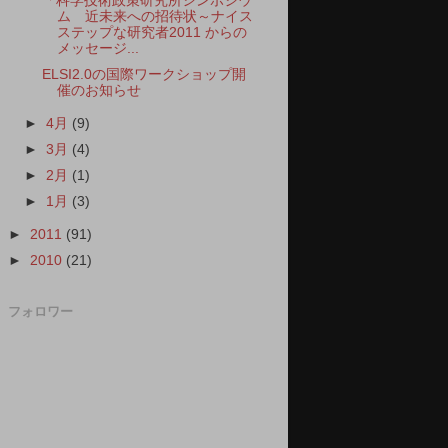
「科学技術政策研究所シンポジウ
ム 近未来への招待状～ナイス
ステップな研究者2011 からの
メッセージ...
ELSI2.0の国際ワークショップ開
催のお知らせ
►
4月
(9)
►
3月
(4)
►
2月
(1)
►
1月
(3)
►
2011
(91)
►
2010
(21)
フォロワー