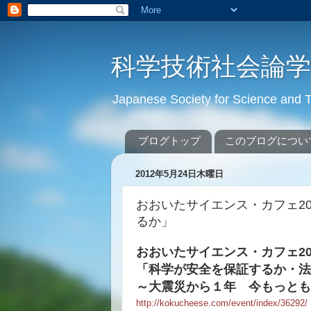
科学技術社会論
Japanese Society for Science an
ブログトップ
このブログについ
2012年5月24日木曜日
おおいたサイエンス・カフェ2
るか」
おおいたサイエンス・カフェ20
「科学が安全を保証するか・法
～大震災から１年 今もっとも
http://kokucheese.com/event/
index/36292/