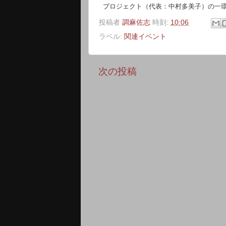
プロジェクト（代表：中村多美子）
の一
投稿者
調麻佐志
時刻:
10:06
ラベル:
関連イベント
次の投稿