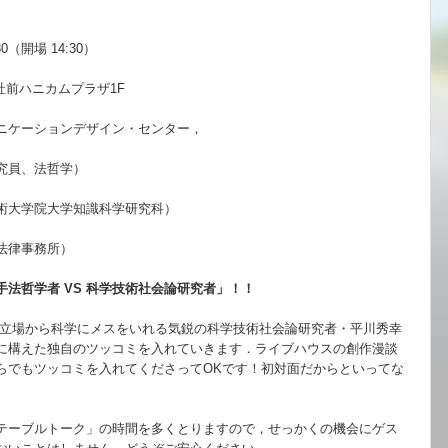
0（開場 14:30）
社前ハニカムプラザ1F
ニケーションデザイン・
センター，
員、法哲学）
学院大学知識科学研究科）
律事務所）
法哲学者 VS 科学技術社会論研究者」！！
立場から科学にメスをいれる気鋭の科学
技術社会論研究者・平川秀幸
に構えた
独自のツッコミを入れていきます．
ライブハウスの創作漫談
らでもツッコミを入れてくださってOKです！
初対面だからといってな
テーブルトーク」
の時間を多くとりま
すので，せっかくの機会にゲス