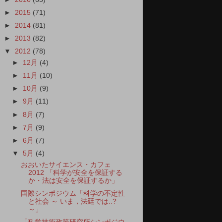
►
2015
(71)
►
2014
(81)
►
2013
(82)
▼
2012
(78)
►
12月
(4)
►
11月
(10)
►
10月
(9)
►
9月
(11)
►
8月
(7)
►
7月
(9)
►
6月
(7)
▼
5月
(4)
おおいたサイエンス・カフェ
2012 「科学が安全を保証する
か・法は安全を保証するか」
国際シンポジウム「科学の不定性
と社会 ～ いま，法廷では..?
～」