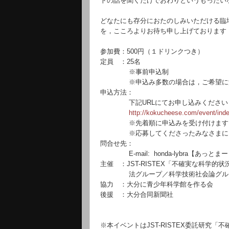
トの話を聞くだけでおわりというもったい
どなたにも存分におたのしみいただける臨
を，
こころよりお待ち申し上げております
参加費：500円（１ドリンクつき）
定員 ：25名
※事前申込制
※申込み多数の場合は，ご希望に添
申込方法：
下記URLにてお申し込みください
http://kokucheese.com/event/
ind
※先着順に申込みを受け付けます
※応募してくださったみなさまにご
問合せ先：
E-mail:
honda-lybra【あっとまーく】
主催 ：JST-RISTEX「不確実な科学的
法グループ／科学技術社会論グル
協力 ：
大分
に青少年科学館を作る会
後援 ：
大分
合同新聞社
※本イベントはJST-RISTEX委託研究「
不